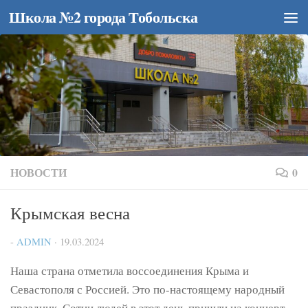
Школа №2 города Тобольска
Перейти к содержимому
НОВОСТИ
0
Крымская весна
-
ADMIN
·
19.03.2024
Наша страна отметила воссоединения Крыма и
Севастополя с Россией. Это по-настоящему народный
праздник. Сотни людей в этот день пришли на концерт