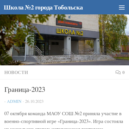
Школа №2 города Тобольска
Перейти к содержимому
НОВОСТИ
0
Граница-2023
-
ADMIN
·
26.10.2023
07 октября команда МАОУ СОШ №2 приняла участие в
военно-спортивной игре «Граница-2023». Игра состояла
из нескольких этапов: историческая викторина,