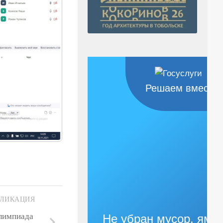
Решаем вместе
Не убран мусор, яма