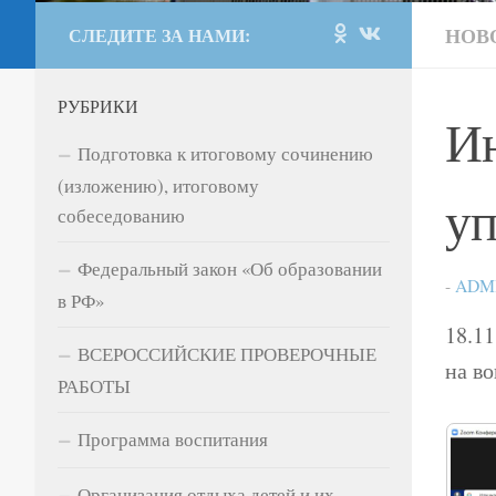
НОВ
СЛЕДИТЕ ЗА НАМИ:
РУБРИКИ
Ин
Подготовка к итоговому сочинению
(изложению), итоговому
уп
собеседованию
Федеральный закон «Об образовании
-
ADM
в РФ»
18.11
ВСЕРОССИЙСКИЕ ПРОВЕРОЧНЫЕ
на в
РАБОТЫ
Программа воспитания
Организация отдыха детей и их