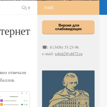
0
ЕЩЁ
тернет
Версия для
слабовидящих
☎:
8 (3456) 33-23-96
e-mail:
tobsh2@obl72.ru
ивно отвечали
баллов.