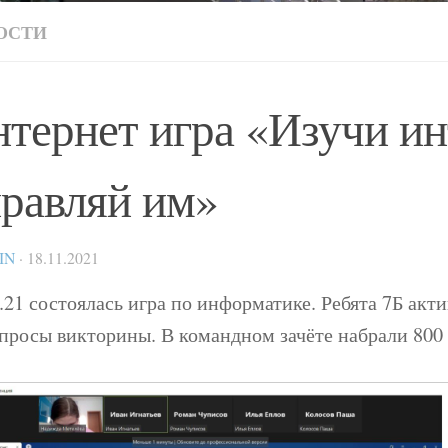
ОСТИ
тернет игра «Изучи ин
равляй им»
IN
·
18.11.2021
.21 состоялась игра по информатике. Ребята 7Б акт
опросы викторины. В командном зачёте набрали 800 