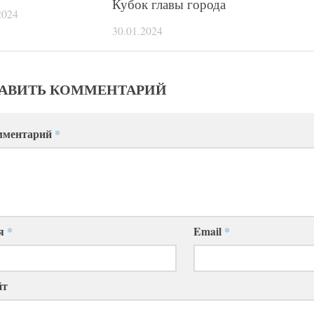
Кубок главы города
2024
30.01.2024
АВИТЬ КОММЕНТАРИЙ
мментарий
*
я
*
Email
*
йт