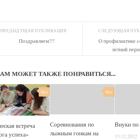
ПРЕДЫДУЩАЯ ПУБЛИКАЦИЯ
СЛЕДУЮЩАЯ ПУ
Поздравляем!!!
О профилактике co
летний пер
ВАМ МОЖЕТ ТАКЖЕ ПОНРАВИТЬСЯ...
0
0
Соревнования по
Внуки по 
еская встреча
лыжным гонкам на
га успеха»
15.12.2022