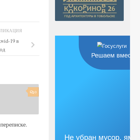
БЛИКАЦИЯ
vid-19 в
иод
Решаем вместе
0
переписке.
Не убран мусор, яма