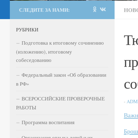
НОВ
СЛЕДИТЕ ЗА НАМИ:
РУБРИКИ
Тю
Подготовка к итоговому сочинению
(изложению), итоговому
пр
собеседованию
Федеральный закон «Об образовании
со
в РФ»
ВСЕРОССИЙСКИЕ ПРОВЕРОЧНЫЕ
-
ADM
РАБОТЫ
Важн
Программа воспитания
Брош
Организация отдыха детей и их