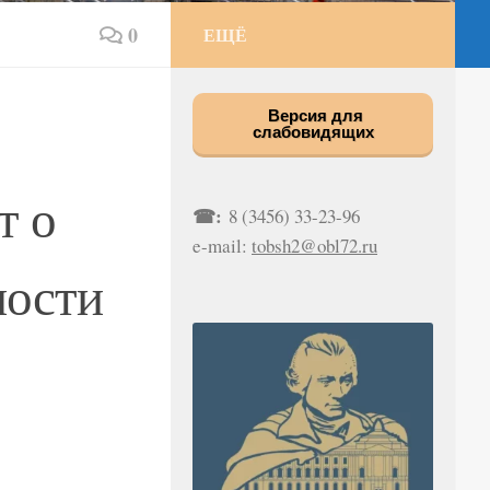
0
ЕЩЁ
Версия для
слабовидящих
т о
☎:
8 (3456) 33-23-96
e-mail:
tobsh2@obl72.ru
ности