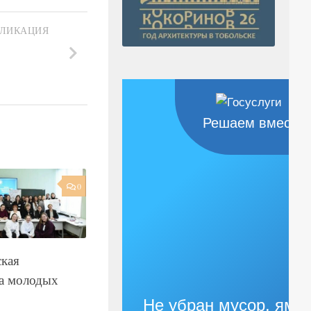
БЛИКАЦИЯ
Решаем вместе
0
ская
а молодых
Не убран мусор, яма