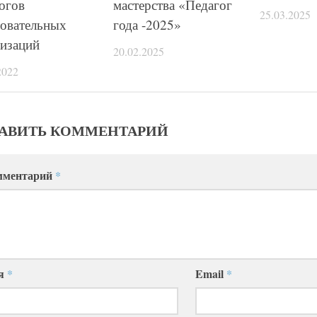
огов
мастерства «Педагог
25.03.2025
зовательных
года -2025»
низаций
20.02.2025
2022
АВИТЬ КОММЕНТАРИЙ
мментарий
*
я
*
Email
*