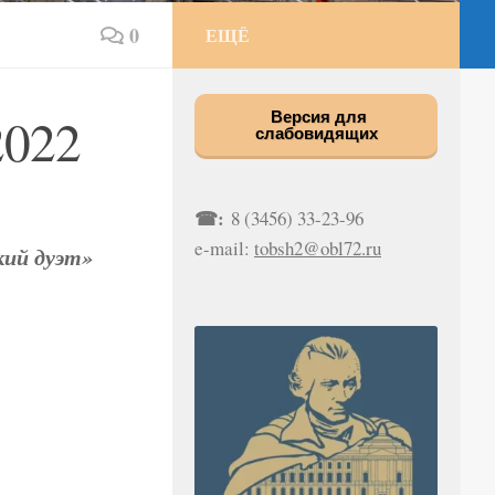
0
ЕЩЁ
2022
Версия для
слабовидящих
☎:
8 (3456) 33-23-96
e-mail:
tobsh2@obl72.ru
кий дуэт»