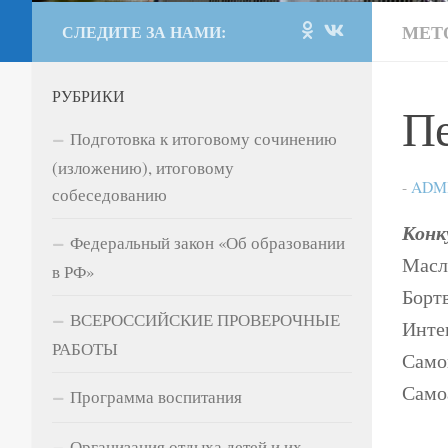
МЕТ
СЛЕДИТЕ ЗА НАМИ:
РУБРИКИ
Пе
Подготовка к итоговому сочинению
(изложению), итоговому
-
ADM
собеседованию
Конк
Федеральный закон «Об образовании
Масл
в РФ»
Борт
ВСЕРОССИЙСКИЕ ПРОВЕРОЧНЫЕ
Инте
РАБОТЫ
Само
Само
Программа воспитания
Организация отдыха детей и их