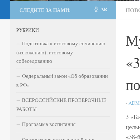
НОВ
СЛЕДИТЕ ЗА НАМИ:
РУБРИКИ
Му
Подготовка к итоговому сочинению
(изложению), итоговому
«3
собеседованию
Федеральный закон «Об образовании
по
в РФ»
ВСЕРОССИЙСКИЕ ПРОВЕРОЧНЫЕ
-
ADM
РАБОТЫ
3 «Б»
Программа воспитания
цель
«38-
Организация отдыха детей и их