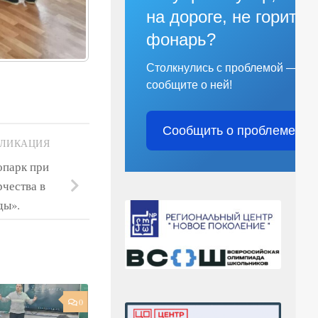
на дороге, не горит
фонарь?
Столкнулись с проблемой —
сообщите о ней!
Сообщить о проблеме
БЛИКАЦИЯ
опарк при
рчества в
ды».
0