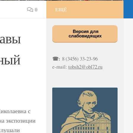
0
ЕЩЁ
лавы
Версия для
слабовидящих
тный
☎:
8 (3456) 33-23-96
e-mail:
tobsh2@obl72.ru
Николаевна с
на экспозиции
 слушали