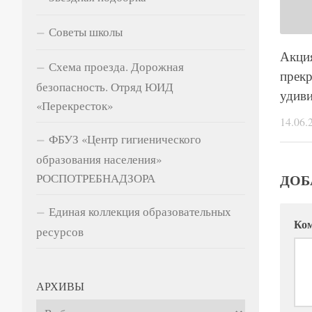
Советы школы
Акци
Схема проезда. Дорожная
прекр
безопасность. Отряд ЮИД
удиви
«Перекресток»
14.06.
ФБУЗ «Центр гигиенического
образования населения»
ДОБ
РОСПОТРЕБНАДЗОРА
Единая коллекция образовательных
Ко
ресурсов
АРХИВЫ
Архивы