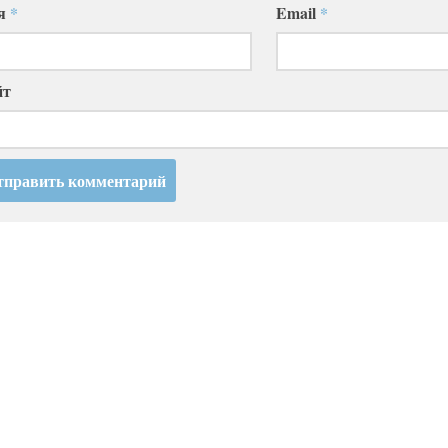
я
*
Email
*
йт