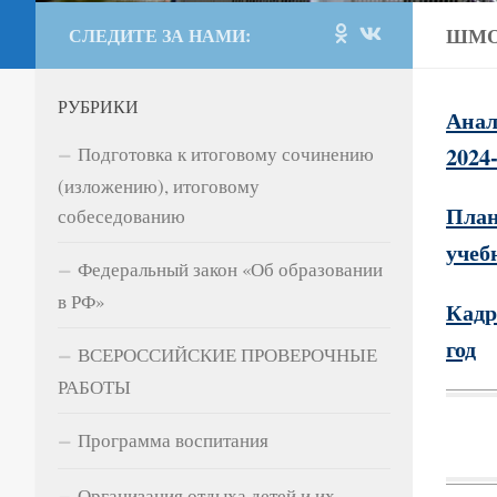
ШМО
СЛЕДИТЕ ЗА НАМИ:
РУБРИКИ
Анал
2024
Подготовка к итоговому сочинению
(изложению), итоговому
План
собеседованию
учеб
Федеральный закон «Об образовании
в РФ»
Кадр
год
ВСЕРОССИЙСКИЕ ПРОВЕРОЧНЫЕ
РАБОТЫ
Программа воспитания
Организация отдыха детей и их