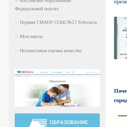
Российское образование.
през
Федеральный портал
Первые l МАОУ СОШ №2 l Тобольск
Моя школа
Независимая оценка качества
Поче
горо