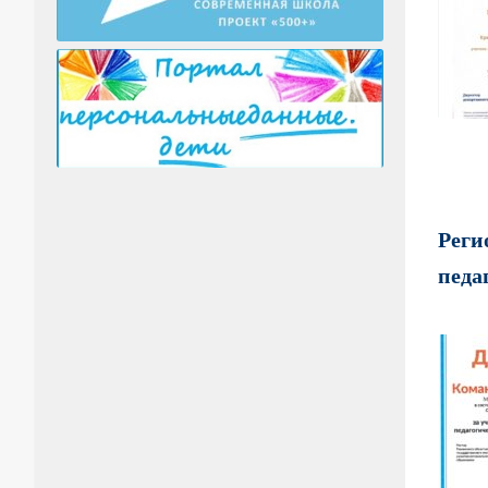
Реги
педа