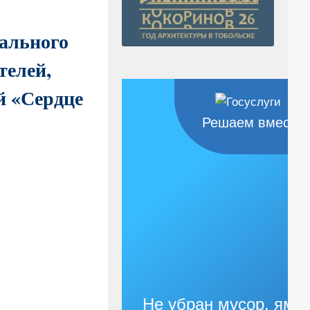
нального
телей,
й «Сердце
Решаем вместе
Не убран мусор, яма