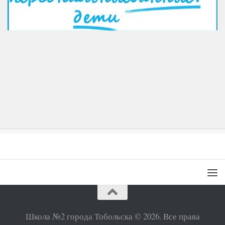
Школа №2 города Тобольска © 2026. Все права