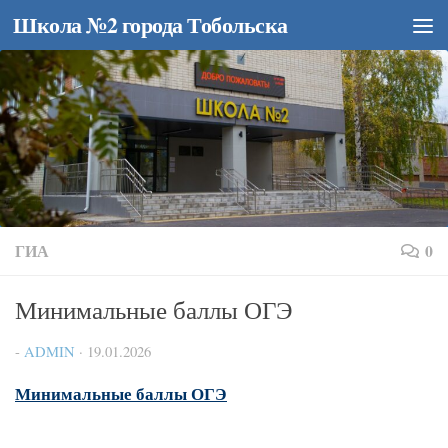
Школа №2 города Тобольска
Перейти к содержимому
ГИА
0
Минимальные баллы ОГЭ
-
ADMIN
·
19.01.2026
Минимальные баллы ОГЭ