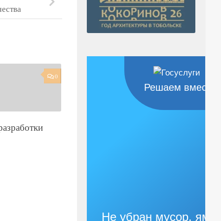
ества
0
Решаем вместе
разработки
Не убран мусор, яма