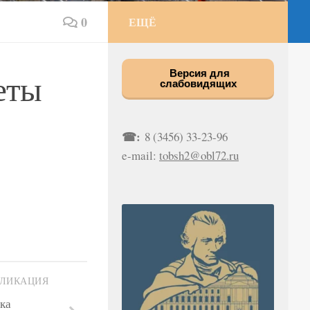
0
ЕЩЁ
еты
Версия для
слабовидящих
☎:
8 (3456) 33-23-96
e-mail:
tobsh2@obl72.ru
БЛИКАЦИЯ
ка