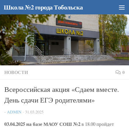
Школа №2 города Тобольска
Перейти к содержимому
НОВОСТИ
0
Всероссийская акция «Сдаем вместе.
День сдачи ЕГЭ родителями»
-
ADMIN
·
31.03.2025
03.04.2025 на базе МАОУ СОШ №2
в 18.00 пройдет