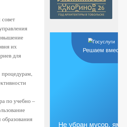
 совет
 управления
повышение
овня их
Решаем вместе
риев для
 процедурам,
ективности
ра по учебно –
ользование
м образования
Не убран мусор, яма