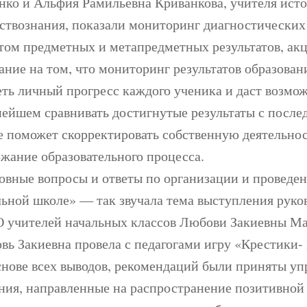
нко и Альфия Рамильевна Криванкова, учителя ист
ствознания, показали мониторинг диагностических 
етом предметных и метапредметных результатов, ак
ание на том, что мониторинг результатов образован
еть личный прогресс каждого ученика и даст возмож
нейшем сравнивать достигнутые результаты с посл
е поможет скорректировать собственную деятельнос
ржание образовательного процесса.
овные вопросы и ответы по организации и проведе
льной школе» — так звучала тема выступления руко
учителей начальных классов Любови Закиевны Ма
вь Закиевна провела с педагогами игру «Крестики-
снове всех выводов, рекомендаций были приняты уп
ния, направленные на распространение позитивной