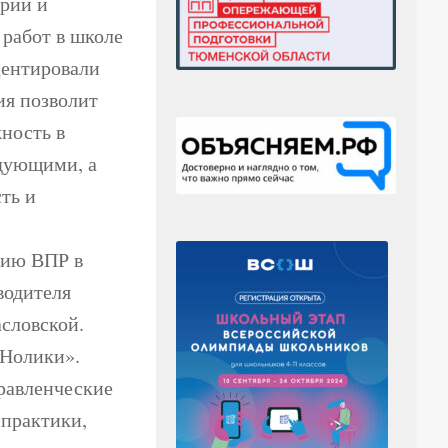
ории и
работ в школе
центировали
ия позволит
ность в
едующими, а
ть и
нию ВПР в
водителя
словской.
 Нолики».
равленческие
 практики,