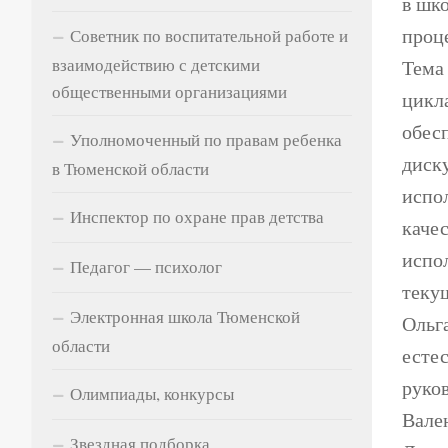
в шк
проц
Советник по воспитательной работе и
взаимодействию с детскими
Тема
общественными организациями
цикл
обес
Уполномоченный по правам ребенка
диск
в Тюменской области
испо
Инспектор по охране прав детства
качес
испо
Педагог — психолог
теку
Электронная школа Тюменской
Ольг
области
есте
руко
Олимпиады, конкурсы
Вале
Звездная подборка