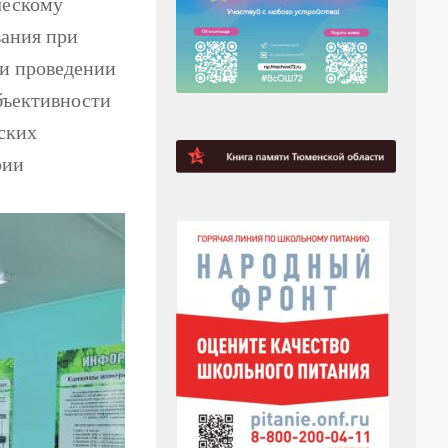
ческому
вания при
ри проведении
бъективности
ских
рии