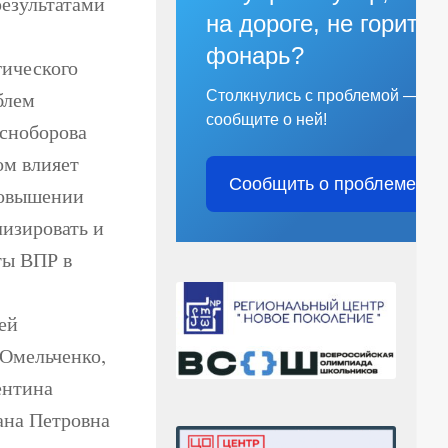
результатами
на дороге, не горит
фонарь?
ического
блем
Столкнулись с проблемой —
сообщите о ней!
асноборова
ом влияет
Сообщить о проблеме
повышении
лизировать и
ты ВПР в
ей
 Омельченко,
ентина
ана Петровна