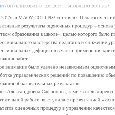
IN
· ОПУБЛИКОВАНО
12.01.2025
· ОБНОВЛЕНО
20.01.2025
1.2025г в МАОУ СОШ №2 состоялся Педагогический
ективные результаты оценочных процедур – основа
ством образования в школе», целью которого было 
ессионального мастерства педагогов и снижение ур
ессиональных дефицитов в части применения крите
ивания работ.
ое внимание было уделено независимым оценочным
аботке управленческих решений по повышению объ
ивания образовательных результатов.
лья Александровна Сафронова, заместитель директо
итательной работе, выступила с презентацией «Исп
льтатов оценочных процедур в управлении качество