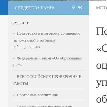
МЕТ
СЛЕДИТЕ ЗА НАМИ:
РУБРИКИ
Пе
Подготовка к итоговому сочинению
(изложению), итоговому
«О
собеседованию
Федеральный закон «Об образовании
оц
в РФ»
ВСЕРОССИЙСКИЕ ПРОВЕРОЧНЫЕ
уп
РАБОТЫ
об
Программа воспитания
Организация отдыха детей и их