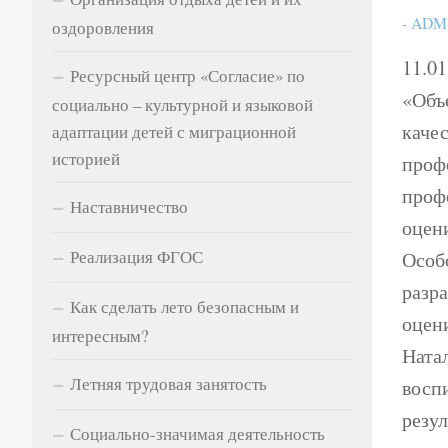
-
ADM
оздоровления
11.0
Ресурсный центр «Согласие» по
«Объ
социально – культурной и языковой
каче
адаптации детей с миграционной
историей
проф
проф
Наставничество
оцен
Реализация ФГОС
Особ
разр
Как сделать лето безопасным и
оцен
интересным?
Ната
Летняя трудовая занятость
восп
резу
Социально-значимая деятельность