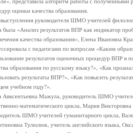
оле», представила алгоритм работы с полученными 
едур оценки качества образования.
 выступления руководителя ШМО учителей филолог
а была «Анализ результатов ВПР как индикатор про
печения качества образования», Елена Ивановна Кр
уссировала с педагогами по вопросам «Каким образ
льзование результатов оценочных процедур ВПР в 
тва образования по русскому языку?», «Как проана
льзовать результаты ВПР?», «Как повысить результа
щем учебном году?».
а Авксентьевна Мажула, руководитель ШМО учител
ственно-математического цикла, Мария Викторовна
водитель ШМО учителей гуманитарного цикла, Вал
нтиновна Тулюлюк, учитель английского языка, Окс