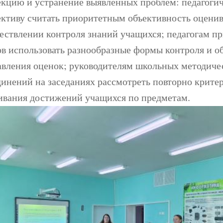
екцию и устранение выявленных проблем: педагоги
ективу считать приоритетным объективность оцени
ествлении контроля знаний учащихся; педагогам п
ов использовать разнообразные формы контроля и о
авления оценок; руководителям школьных методиче
динений на заседаниях рассмотреть повторно крите
ивания достижений учащихся по предметам.