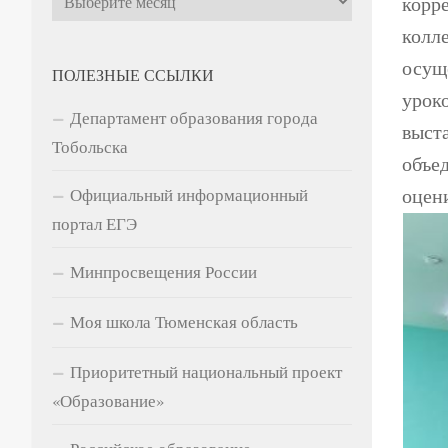
корр
колл
осущ
ПОЛЕЗНЫЕ ССЫЛКИ
урок
Департамент образования города
выст
Тобольска
объе
оцен
Официальный информационный
портал ЕГЭ
Минпросвещения России
Моя школа Тюменская область
Приоритетный национальный проект
«Образование»