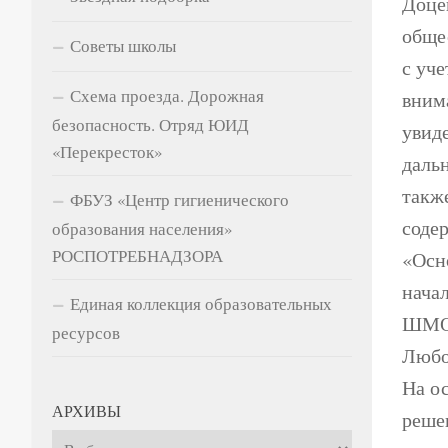
Доце
обще
Советы школы
с уч
Схема проезда. Дорожная
вним
безопасность. Отряд ЮИД
увид
«Перекресток»
даль
такж
ФБУЗ «Центр гигиенического
соде
образования населения»
РОСПОТРЕБНАДЗОРА
«Осн
нача
Единая коллекция образовательных
ШМО 
ресурсов
Любо
На о
АРХИВЫ
реше
Архивы