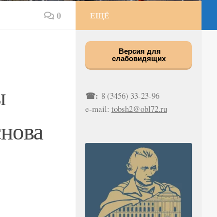
0
ЕЩЁ
Версия для
слабовидящих
ы
☎:
8 (3456) 33-23-96
e-mail:
tobsh2@obl72.ru
снова