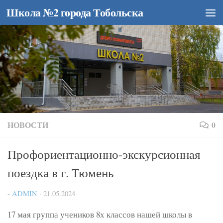
Школа №2 города Тобольска
Перейти к содержимому
НОВОСТИ
0
Профориентационно-экскурсионная
поездка в г. Тюмень
-
ADMIN
·
21.05.2024
17 мая группа учеников 8х классов нашей школы в