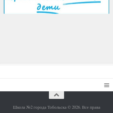
Школа №2 города Тобольска © 2026. Все права