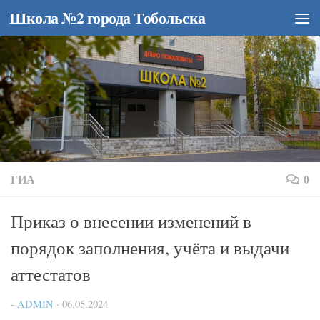
Школа №2 города Тобольска
Перейти к содержимому
ГИА
0
Приказ о внесении изменений в
порядок заполнения, учёта и выдачи
аттестатов
-
ADMIN
·
06.05.2024