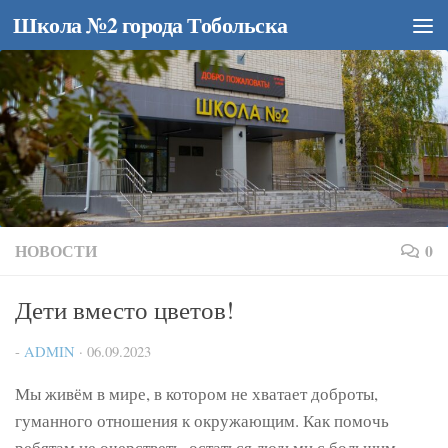
Школа №2 города Тобольска
Перейти к содержимому
НОВОСТИ
0
Дети вместо цветов!
-
ADMIN
·
06.09.2023
Мы живём в мире, в котором не хватает доброты,
гуманного отношения к окружающим. Как помочь
ребятам не очерстветь, остаться людьми с большим