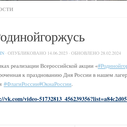
ОСТИ
одинойгоржусь
IN
· ОПУБЛИКОВАНО
14.06.2023
· ОБНОВЛЕНО
28.02.2024
мках реализации Всероссийской акции «
#Родинойго
роченная к празднованию Дня России в нашем лаге
ии
#ФлагиРоссии
#ОкнаРоссии
.
s://vk.com/video-51732813_456239356?list=a84c2d0