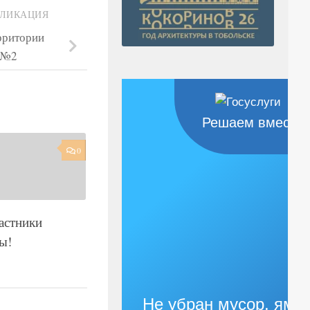
БЛИКАЦИЯ
рритории
 №2
Решаем вместе
0
астники
ы!
Не убран мусор, яма