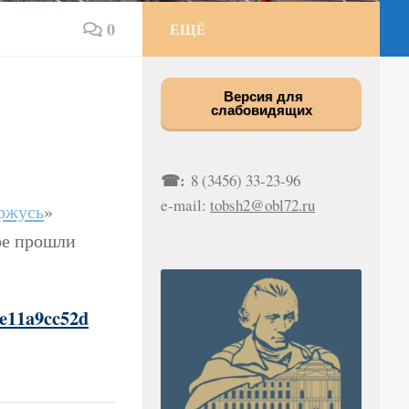
0
ЕЩЁ
Версия для
слабовидящих
☎:
8 (3456) 33-23-96
e-mail:
tobsh2@obl72.ru
ржусь
»
ре прошли
5e11a9cc52d