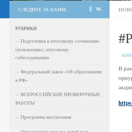
НОВ
СЛЕДИТЕ ЗА НАМИ:
РУБРИКИ
#Р
Подготовка к итоговому сочинению
(изложению), итоговому
-
ADM
собеседованию
В ра
Федеральный закон «Об образовании
приу
в РФ»
акц
ВСЕРОССИЙСКИЕ ПРОВЕРОЧНЫЕ
http
РАБОТЫ
Программа воспитания
Организация отдыха детей и их