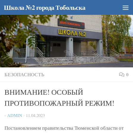
Школа №2 города Тобольска
Перейти к содержимому
БЕЗОПАСНОСТЬ
0
ВНИМАНИЕ! ОСОБЫЙ
ПРОТИВОПОЖАРНЫЙ РЕЖИМ!
-
ADMIN
·
11.04.2023
Постановлением правительства Тюменской области от