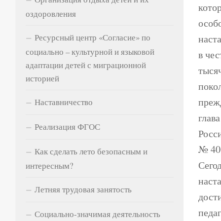
кото
оздоровления
особо
Ресурсный центр «Согласие» по
наст
социально – культурной и языковой
в чес
адаптации детей с миграционной
тыся
историей
покол
прежд
Наставничество
глава
Реализация ФГОС
Росс
№ 40
Как сделать лето безопасным и
Сего
интересным?
наста
Летняя трудовая занятость
дости
педаг
Социально-значимая деятельность