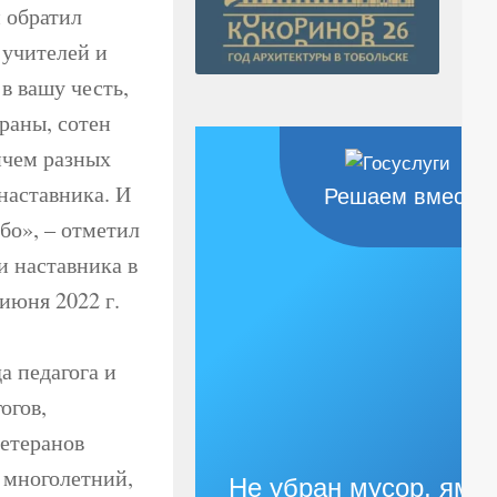
 обратил
 учителей и
в вашу честь,
раны, сотен
ичем разных
 наставника. И
Решаем вместе
ибо», – отметил
 и наставника в
июня 2022 г.
а педагога и
огов,
ветеранов
х многолетний,
Не убран мусор, яма