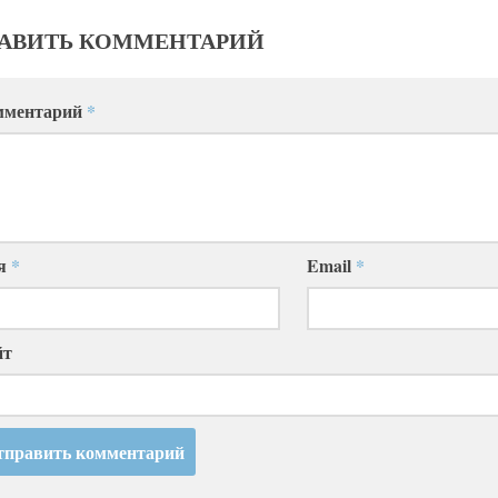
Сдаем вместе. День
ТОБОЛЬС
ьная дартс Лига
сдачи ЕГЭ
истории 
и учащихся школ
родителями.
нской области
01.04.2024
26.03.2024
2024
АВИТЬ КОММЕНТАРИЙ
мментарий
*
я
*
Email
*