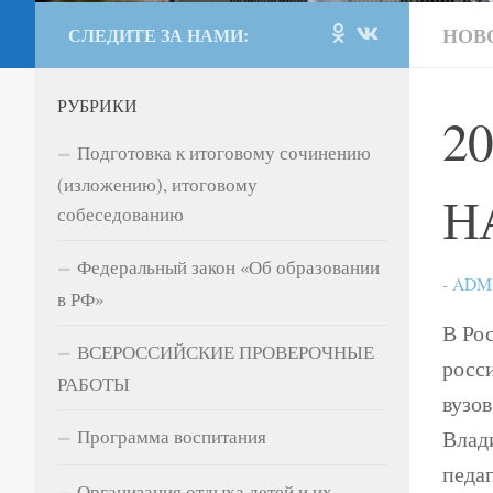
НОВ
СЛЕДИТЕ ЗА НАМИ:
РУБРИКИ
2
Подготовка к итоговому сочинению
(изложению), итоговому
Н
собеседованию
Федеральный закон «Об образовании
-
ADM
в РФ»
В Рос
ВСЕРОССИЙСКИЕ ПРОВЕРОЧНЫЕ
росс
РАБОТЫ
вузо
Влад
Программа воспитания
педаг
Организация отдыха детей и их