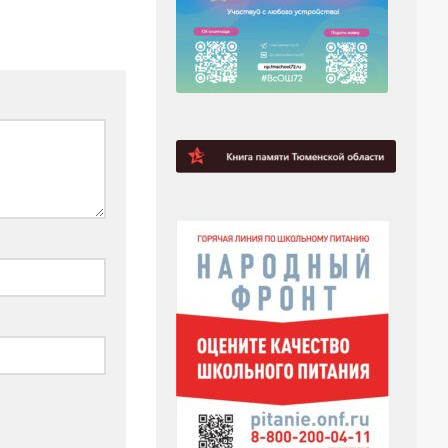
К — ключ к
Сибири