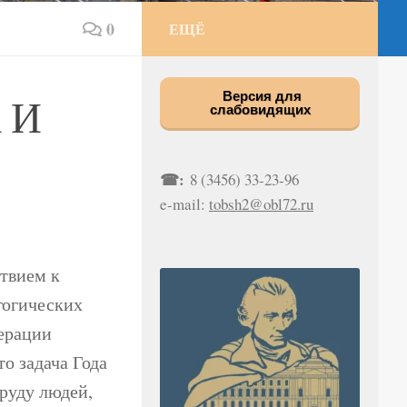
0
ЕЩЁ
 И
Версия для
слабовидящих
☎:
8 (3456) 33-23-96
e-mail:
tobsh2@obl72.ru
ствием к
гогических
ерации
о задача Года
труду людей,