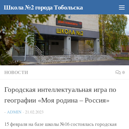
Школа №2 города Тобольска
Перейти к содержимому
НОВОСТИ
0
Городская интеллектуальная игра по
географии «Моя родина – Россия»
-
ADMIN
·
21.02.2023
15 февраля на базе школы №16 состоялась городская