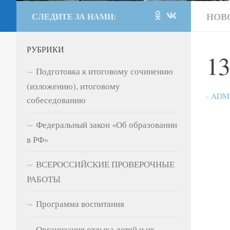
НОВ
СЛЕДИТЕ ЗА НАМИ:
РУБРИКИ
13
Подготовка к итоговому сочинению
(изложению), итоговому
-
ADM
собеседованию
Федеральный закон «Об образовании
в РФ»
ВСЕРОССИЙСКИЕ ПРОВЕРОЧНЫЕ
РАБОТЫ
Программа воспитания
Организация отдыха детей и их