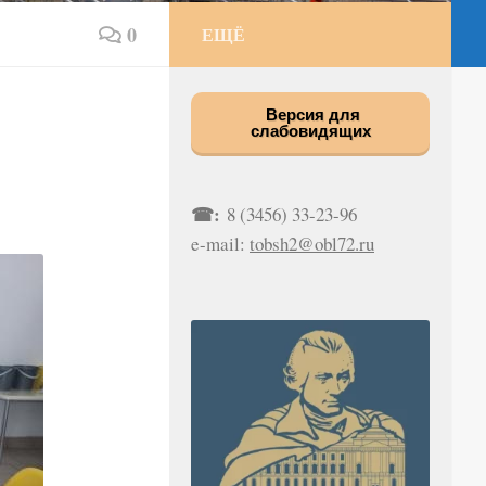
0
ЕЩЁ
Версия для
слабовидящих
☎:
8 (3456) 33-23-96
e-mail:
tobsh2@obl72.ru