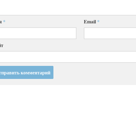
я
*
Email
*
йт