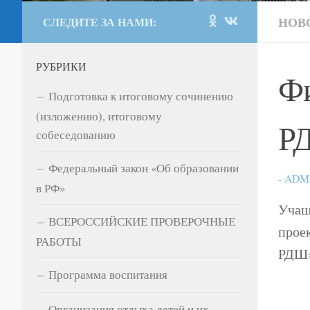
НОВ
СЛЕДИТЕ ЗА НАМИ:
РУБРИКИ
Ф
Подготовка к итоговому сочинению
(изложению), итоговому
Р
собеседованию
Федеральный закон «Об образовании
-
ADM
в РФ»
Учащ
ВСЕРОССИЙСКИЕ ПРОВЕРОЧНЫЕ
прое
РАБОТЫ
РДШ»
Программа воспитания
Организация отдыха детей и их