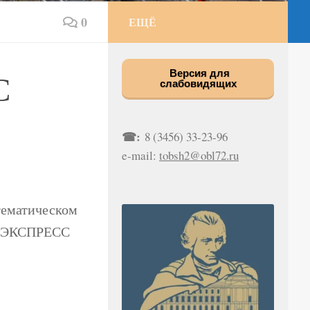
0
ЕЩЁ
С
Версия для
слабовидящих
☎:
8 (3456) 33-23-96
e-mail:
tobsh2@obl72.ru
 тематическом
Т -ЭКСПРЕСС