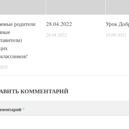
аемые родители
28.04.2022
Урок Доб
нные
28.04.2022
15.09.2021
тавители)
щих
классников!
2025
АВИТЬ КОММЕНТАРИЙ
мментарий
*