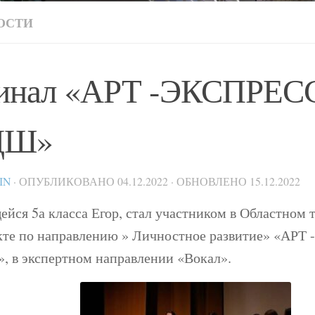
ОСТИ
инал «АРТ -ЭКСПРЕС
ДШ»
IN
· ОПУБЛИКОВАНО
04.12.2022
· ОБНОВЛЕНО
15.12.2022
ейся 5а класса Егор, стал участником в Областном
кте по направлению » Личностное развитие» «АР
, в экспертном направлении «Вокал».