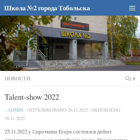
Школа №2 города Тобольска
Перейти к содержимому
НОВОСТИ
0
Talent-show 2022
-
ADMIN
· ОПУБЛИКОВАНО
26.11.2022
· ОБНОВЛЕНО
28.11.2022
25.11.2022 у Сироткина Егора состоялся дебют
исполнения песни на английском языке. Поздравляем