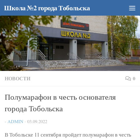
Школа №2 города Тобольска
Перейти к содержимому
НОВОСТИ
0
Полумарафон в честь основателя
города Тобольска
-
ADMIN
·
03.09.2022
В Тобольске 11 сентября пройдет полумарафон в честь