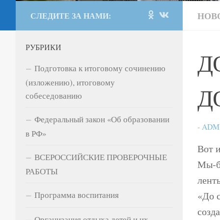
НОВ
СЛЕДИТЕ ЗА НАМИ:
РУБРИКИ
Д
Подготовка к итоговому сочинению
(изложению), итоговому
Д
собеседованию
Федеральный закон «Об образовании
-
ADM
в РФ»
Вот 
ВСЕРОССИЙСКИЕ ПРОВЕРОЧНЫЕ
Мы-б
РАБОТЫ
лент
«До 
Программа воспитания
созд
Организация отдыха детей и их