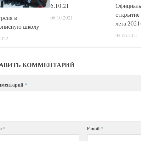
6.10.21
Официаль
открытие
рсия в
06.10.2021
лета 2021
описную школу
04.06.2021
2022
АВИТЬ КОММЕНТАРИЙ
мментарий
*
я
*
Email
*