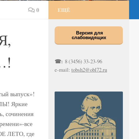
0
ЕЩЁ
Я,
Версия для
слабовидящих
…!
☎:
8 (3456) 33-23-96
e-mail:
tobsh2@obl72.ru
тый выпуск»!
Ы! Яркие
ь, сочинения
времени»-все
ОЕ ЛЕТО, где