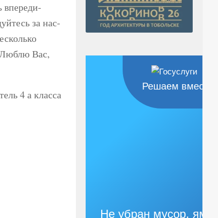
ь впереди-
йтесь за нас-
есколько
 Люблю Вас,
Решаем вместе
ель 4 а класса
Не убран мусор, яма