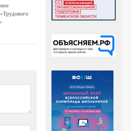
ное
 «Трудового
»