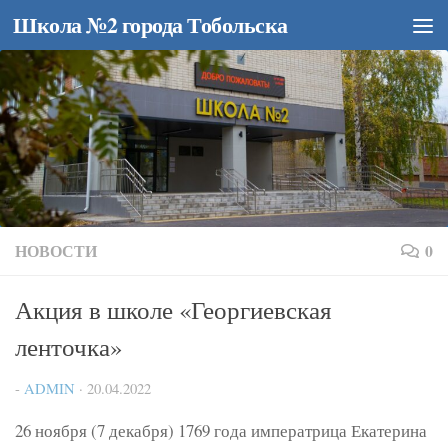
Школа №2 города Тобольска
Перейти к содержимому
НОВОСТИ
0
Акция в школе «Георгиевская
ленточка»
-
ADMIN
·
20.04.2022
26 ноября (7 декабря) 1769 года императрица Екатерина