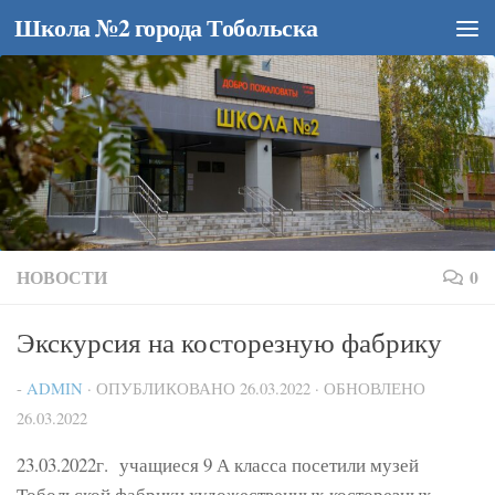
Школа №2 города Тобольска
Перейти к содержимому
НОВОСТИ
0
Экскурсия на косторезную фабрику
-
ADMIN
· ОПУБЛИКОВАНО
26.03.2022
· ОБНОВЛЕНО
26.03.2022
23.03.2022г. учащиеся 9 А класса посетили музей
Тобольской фабрики художественных косторезных