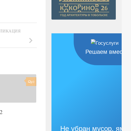
БЛИКАЦИЯ
Решаем вместе
0
2
Не убран мусор, яма