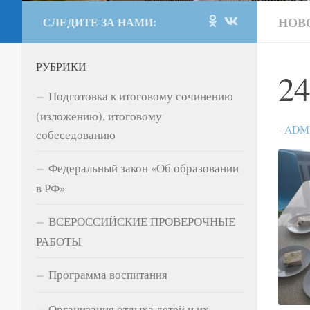
НОВ
СЛЕДИТЕ ЗА НАМИ:
РУБРИКИ
24
Подготовка к итоговому сочинению
(изложению), итоговому
-
ADM
собеседованию
Федеральный закон «Об образовании
в РФ»
ВСЕРОССИЙСКИЕ ПРОВЕРОЧНЫЕ
РАБОТЫ
Программа воспитания
Организация отдыха детей и их