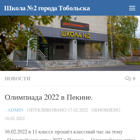
Школа №2 города Тобольска
Перейти к содержимому
НОВОСТИ
0
Олимпиада 2022 в Пекине.
-
ADMIN
· ОПУБЛИКОВАНО
17.02.2022
· ОБНОВЛЕНО
18.02.2022
16.02.2022 в 11 классе прошёл классный час на тему
«Олимпийские игры 2022 в Пекине». Олимпийские игры