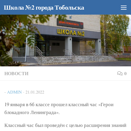
Школа №2 города Тобольска
Перейти к содержимому
НОВОСТИ
0
-
ADMIN
·
21.01.2022
19 января в 6б классе прошел классный час «Герои
блокадного Ленинграда».
Классный час был проведён с целью расширения знаний