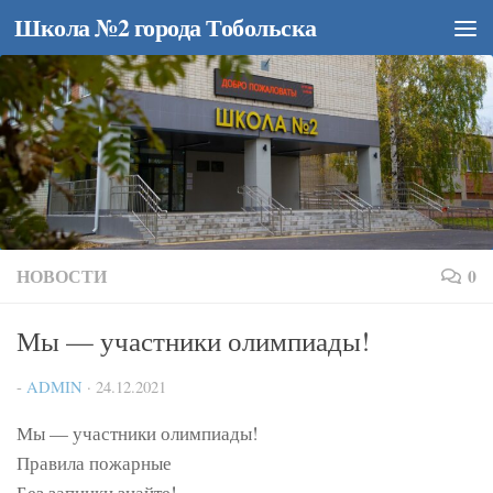
Школа №2 города Тобольска
Перейти к содержимому
НОВОСТИ
0
Мы — участники олимпиады!
-
ADMIN
·
24.12.2021
Мы — участники олимпиады!
Правила пожарные
Без запинки знайте!