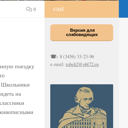
0
ЕЩЁ
Версия для
слабовидящих
☎:
8 (3456) 33-23-96
e-mail:
tobsh2@obl72.ru
онную поездку
го
. Школьники
сидеть на
оклассники
 живописными