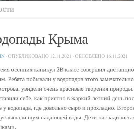
ОСТИ
одопады Крыма
IN
· ОПУБЛИКОВАНО
12.11.2021
· ОБНОВЛЕНО
16.11.2021
ремя осенних каникул 2В класс совершил дистанци
м. Ребята побывали у водопадов этого замечательно
острова, увидели очень красивые творения природы
тавили себе, как приятно в жаркий летний день по
 у водопада, где довольно сыро и прохладно. Втор
 услышали шум падающей воды. Дети насладились
ажами.