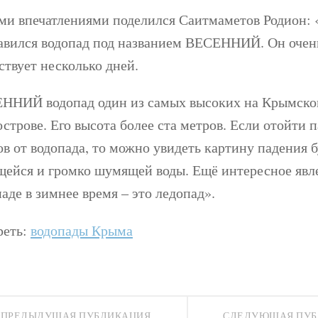
ми впечатлениями поделился Саитмаметов Родион:
авился водопад под названием ВЕСЕННИЙ. Он очен
ствует несколько дней.
ННИЙ водопад один из самых высоких на Крымск
строве. Его высота более ста метров. Если отойти 
ов от водопада, то можно увидеть картину падения 
щейся и громко шумящей воды. Ещё интересное явл
аде в зимнее время – это ледопад».
реть:
водопады Крыма
ПРЕДЫДУЩАЯ ПУБЛИКАЦИЯ
СЛЕДУЮЩАЯ ПУ