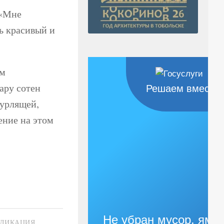
 «Мне
ь красивый и
ом
пару сотен
Решаем вместе
бурлящей,
ение на этом
Не убран мусор, яма
БЛИКАЦИЯ