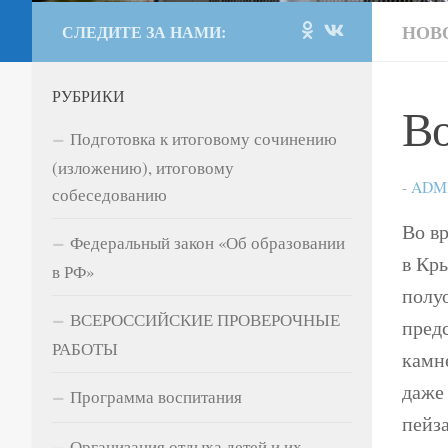
НОВ
СЛЕДИТЕ ЗА НАМИ:
РУБРИКИ
В
Подготовка к итоговому сочинению
(изложению), итоговому
-
ADM
собеседованию
Во в
Федеральный закон «Об образовании
в Кры
в РФ»
полу
ВСЕРОССИЙСКИЕ ПРОВЕРОЧНЫЕ
предс
РАБОТЫ
камне
даже
Программа воспитания
пейз
Организация отдыха детей и их