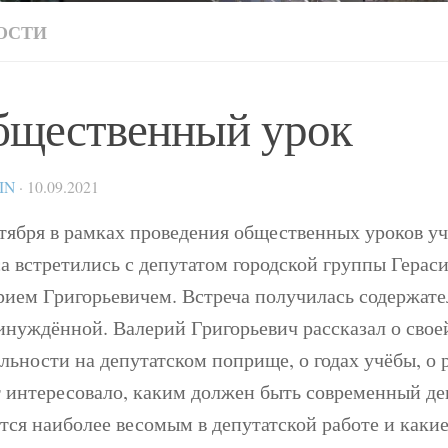
ОСТИ
бщественный урок
IN
·
10.09.2021
нтября в рамках проведения общественных уроков у
са встретились с депутатом городской группы Гера
рием Григорьевичем. Встреча получилась содержате
инуждённой. Валерий Григорьевич рассказал о свое
льности на депутатском поприще, о годах учёбы, о р
т интересовало, каким должен быть современный деп
ется наиболее весомым в депутатской работе и каки