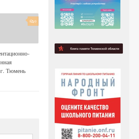
0
нтационно-
онная
 г. Тюмень