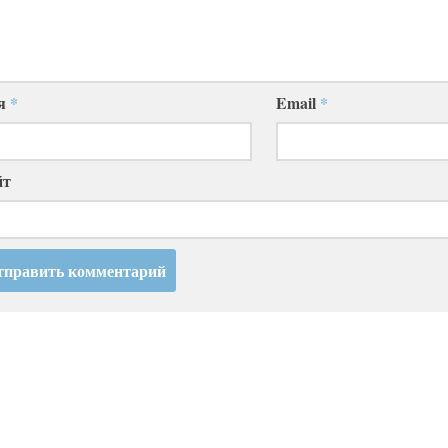
я
*
Email
*
йт