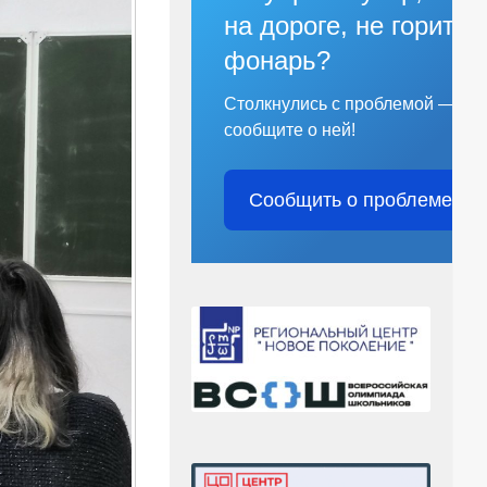
на дороге, не горит
фонарь?
Столкнулись с проблемой —
сообщите о ней!
Сообщить о проблеме