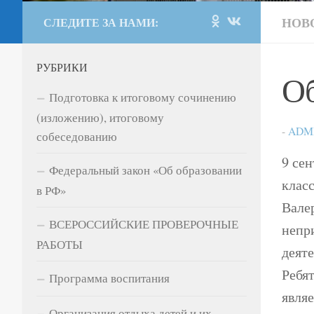
НОВ
СЛЕДИТЕ ЗА НАМИ:
РУБРИКИ
О
Подготовка к итоговому сочинению
(изложению), итоговому
-
ADM
собеседованию
9 се
Федеральный закон «Об образовании
клас
в РФ»
Вале
ВСЕРОССИЙСКИЕ ПРОВЕРОЧНЫЕ
непр
РАБОТЫ
деяте
Ребя
Программа воспитания
явля
Организация отдыха детей и их