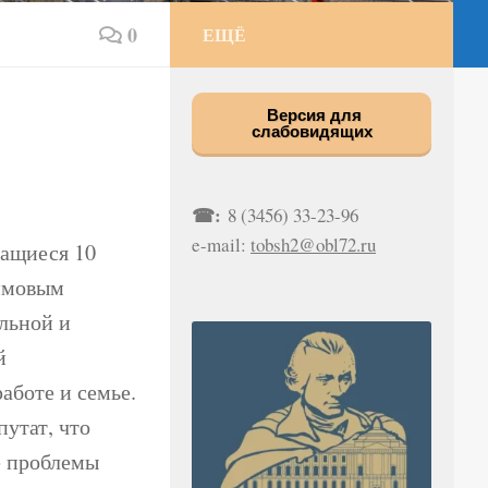
0
ЕЩЁ
Версия для
слабовидящих
☎:
8 (3456) 33-23-96
e-mail:
tobsh2@obl72.ru
чащиеся 10
симовым
льной и
й
аботе и семье.
утат, что
е проблемы