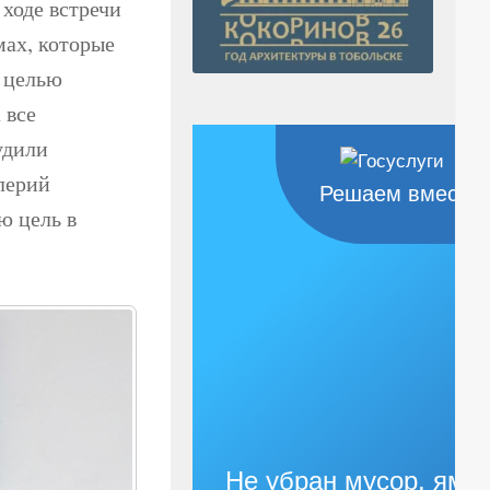
 ходе встречи
мах, которые
с целью
 все
удили
лерий
Решаем вместе
ю цель в
Не убран мусор, яма