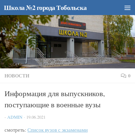
Школа №2 города Тобольска
Перейти к содержимому
НОВОСТИ
0
Информация для выпускников,
поступающие в военные вузы
-
ADMIN
·
19.06.2021
смотреть:
Список вузов с экзаменами