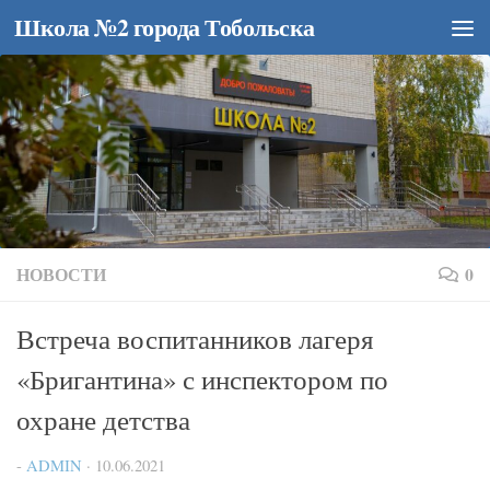
Школа №2 города Тобольска
Перейти к содержимому
НОВОСТИ
0
Встреча воспитанников лагеря
«Бригантина» с инспектором по
охране детства
-
ADMIN
·
10.06.2021