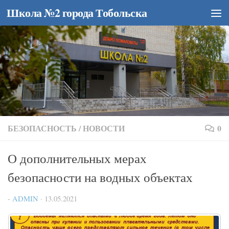
Школа №2 города Тобольска
Перейти к содержимому
БЕЗОПАСНОСТЬ
/
НОВОСТИ
0
О дополнительных мерах
безопасности на водных объектах
-
ADMIN
·
13.05.2021