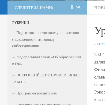
НОВ
СЛЕДИТЕ ЗА НАМИ:
РУБРИКИ
Ур
Подготовка к итоговому сочинению
(изложению), итоговому
-
ADM
собеседованию
23.04
Федеральный закон «Об образовании
явля
в РФ»
Фила
ВСЕРОССИЙСКИЕ ПРОВЕРОЧНЫЕ
слав
РАБОТЫ
велик
Роко
Программа воспитания
как н
Организация отдыха детей и их