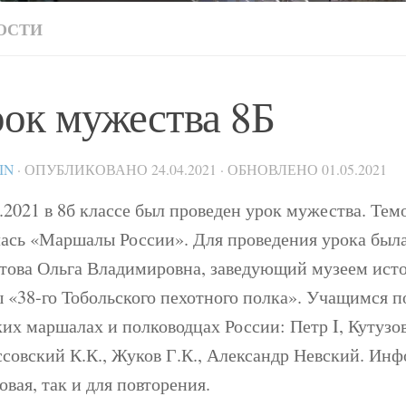
ОСТИ
ок мужества 8Б
IN
· ОПУБЛИКОВАНО
24.04.2021
· ОБНОВЛЕНО
01.05.2021
.2021 в 8б классе был проведен урок мужества. Тем
лась «Маршалы России». Для проведения урока был
това Ольга Владимировна, заведующий музеем ист
ы «38-го Тобольского пехотного полка». Учащимся п
их маршалах и полководцах России: Петр I, Кутузо
ссовский К.К., Жуков Г.К., Александр Невский. Ин
овая, так и для повторения.