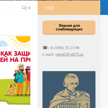
0
ЕЩЁ
Версия для
слабовидящих
☎:
8 (3456) 33-23-96
e-mail:
tobsh2@obl72.ru