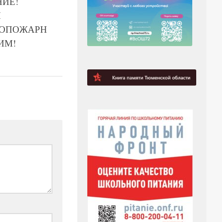
ИЕ!
Й
ВОПОЖАРН
ИМ!