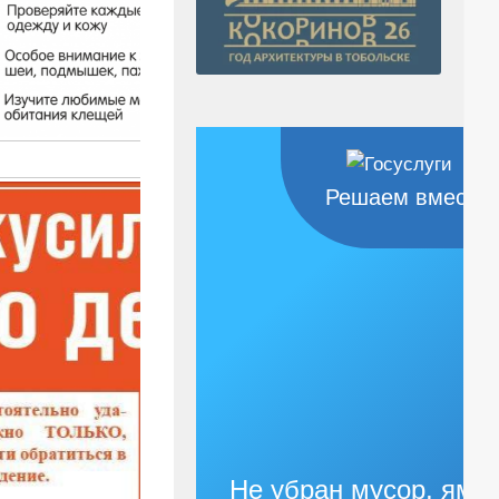
Решаем вместе
Не убран мусор, яма