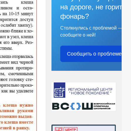
на дороге, не горит
фонарь?
Столкнулись с проблемой —
сообщите о ней!
Сообщить о проблеме