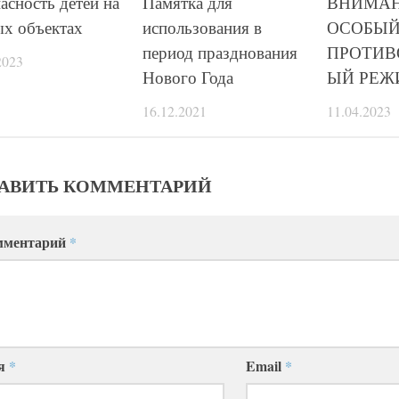
асность детей на
Памятка для
ВНИМАН
ых объектах
использования в
ОСОБЫ
период празднования
ПРОТИ
2023
Нового Года
ЫЙ РЕЖ
16.12.2021
11.04.2023
АВИТЬ КОММЕНТАРИЙ
мментарий
*
я
*
Email
*