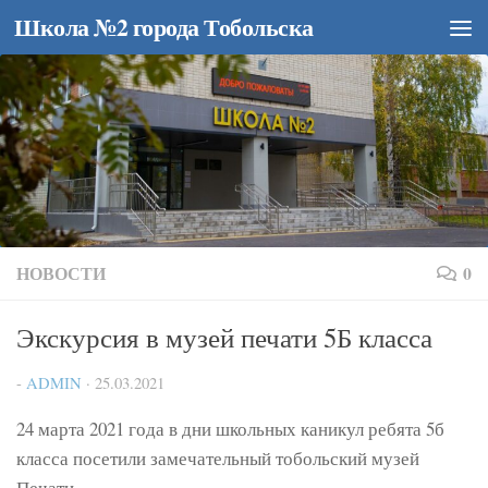
Школа №2 города Тобольска
Перейти к содержимому
НОВОСТИ
0
Экскурсия в музей печати 5Б класса
-
ADMIN
·
25.03.2021
24 марта 2021 года в дни школьных каникул ребята 5б
класса посетили замечательный тобольский музей
Печати.