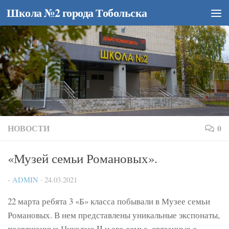
Школа №2 города Тобольска
Перейти к содержимому
НОВОСТИ
0
«Музей семьи Романовых».
-
ADMIN
·
24.03.2021
22 марта ребята 3 «Б» класса побывали в Музее семьи
Романовых. В нем представлены уникальные экспонаты,
посвященные Николаю II и его семье, связанные с