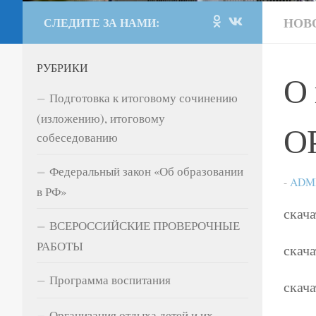
НОВ
СЛЕДИТЕ ЗА НАМИ:
РУБРИКИ
О
Подготовка к итоговому сочинению
(изложению), итоговому
ОР
собеседованию
Федеральный закон «Об образовании
-
ADM
в РФ»
скач
ВСЕРОССИЙСКИЕ ПРОВЕРОЧНЫЕ
РАБОТЫ
скач
Программа воспитания
скач
Организация отдыха детей и их