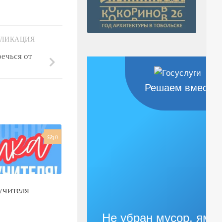
БЛИКАЦИЯ
ечься от
Решаем вместе
0
учителя
Не убран мусор, яма