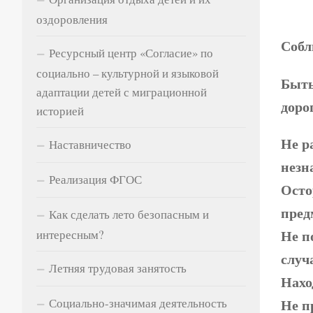
оздоровления
Собл
Ресурсный центр «Согласие» по
социально – культурной и языковой
Быть
адаптации детей с миграционной
доро
историей
Не р
Наставничество
незн
Реализация ФГОС
Осто
пред
Как сделать лето безопасным и
Не п
интересным?
случ
Летняя трудовая занятость
Нахо
Не п
Социально-значимая деятельность