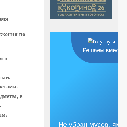
емя.
ижения по
Решаем вместе
я в
ами,
атами.
едметы, в
.
ям.
Не убран мусор, яма