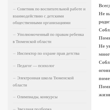
Всег
Советник по воспитательной работе и
Не н
взаимодействию с детскими
роди
общественными организациями
Собл
Уполномоченный по правам ребенка
Помн
в Тюменской области
Не у
мног
Инспектор по охране прав детства
Собл
Педагог — психолог
огон
поме
Электронная школа Тюменской
области
Помн
жизн
Олимпиады, конкурсы
При 
Звездная подборка