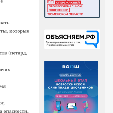
ие
вать
кты, которые
тв (петард,
ючих
емя
ия;
а опасности,