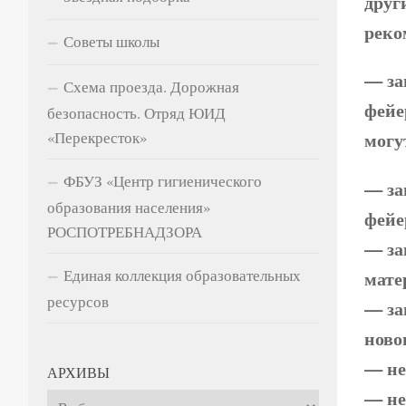
друг
реко
Советы школы
— за
Схема проезда. Дорожная
фейе
безопасность. Отряд ЮИД
могу
«Перекресток»
ФБУЗ «Центр гигиенического
— за
образования населения»
фейе
РОСПОТРЕБНАДЗОРА
— за
мате
Единая коллекция образовательных
ресурсов
— за
ново
— не
АРХИВЫ
— не
Архивы