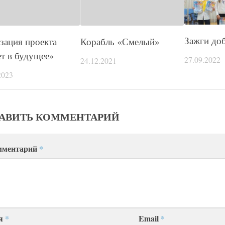
Зажги доб
зация проекта
Корабль «Смелый»
т в будущее»
27.09.2022
24.12.2021
2023
АВИТЬ КОММЕНТАРИЙ
мментарий
*
я
*
Email
*