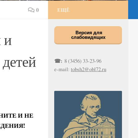
0
ЕЩЁ
 и
Версия для
слабовидящих
 детей
☎:
8 (3456) 33-23-96
e-mail:
tobsh2@obl72.ru
ИТЕ И НЕ
ЕДЕНИЯ!