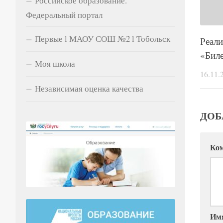
Российское образование.
Федеральный портал
Первые l МАОУ СОШ №2 l Тобольск
Реали
«Биле
Моя школа
16.11.
Независимая оценка качества
ДОБ
Ко
Им