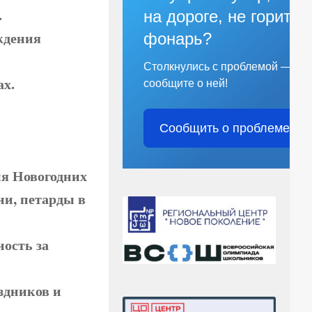
.
на дороге, не горит
ождения
фонарь?
Столкнулись с проблемой —
ах.
сообщите о ней!
Сообщить о проблеме
мя Новогодних
ни, петарды в
ость за
дников и