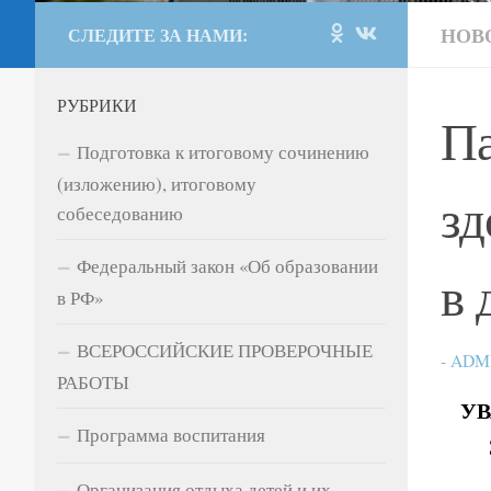
НОВ
СЛЕДИТЕ ЗА НАМИ:
РУБРИКИ
Па
Подготовка к итоговому сочинению
(изложению), итоговому
зд
собеседованию
Федеральный закон «Об образовании
в 
в РФ»
ВСЕРОССИЙСКИЕ ПРОВЕРОЧНЫЕ
-
ADM
РАБОТЫ
УВ
Программа воспитания
Организация отдыха детей и их