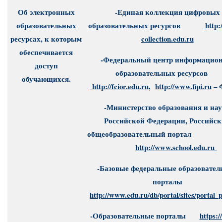
Об электронных
-Единая коллекция цифровых
образовательных
образовательных ресурсов
http:/
ресурсах, к которым
collection.edu.ru
обеспечивается
-Федеральный центр информацион
доступ
образовательных ресурсов
обучающихся.
http://fcior.edu.ru
,
http://www.fipi.ru
– 
-Министерство образования и на
Российской Федерации, Российс
общеобразовательный п
http://www.school.edu.ru
-Базовые федеральные образовател
порталы
http://www.edu.ru/db/portal/sites/portal_
-Образовательные порталы
https:/