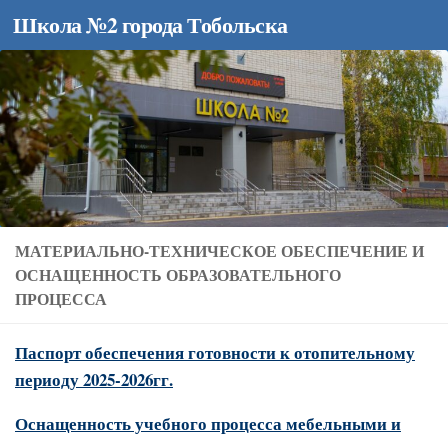
Школа №2 города Тобольска
Перейти к содержимому
МАТЕРИАЛЬНО-ТЕХНИЧЕСКОЕ ОБЕСПЕЧЕНИЕ И
ОСНАЩЕННОСТЬ ОБРАЗОВАТЕЛЬНОГО
ПРОЦЕССА
Паспорт обеспечения готовности к отопительному
периоду 2025-2026гг.
Оснащенность учебного процесса мебельными и