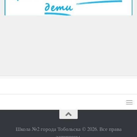
Школа №2 города Тобольска © 2026. Все права
защищены.