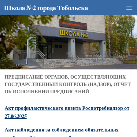
Школа №2 города Тобольска
Перейти к содержимому
ПРЕДПИСАНИЕ ОРГАНОВ, ОСУЩЕСТВЛЯЮЩИХ
ГОСУДАРСТВЕННЫЙ КОНТРОЛЬ (НАДЗОР), ОТЧЕТ
ОБ ИСПОЛНЕНИИ ПРЕДПИСАНИЙ
Акт профилактического визита Роспотребнадзор от
27.06.2025
Акт наблюдения за соблюдением обязательных