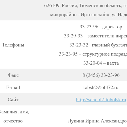
626109, Россия, Тюменская область, г
микрорайон «Иртышский», ул Наде
33-23-96 –директор
33-29-33 – заместители дире
Телефоны
33-23-32 –главный бухгал
33-23-95 – структурное подраз
33-20-04 – вахта
Факс
8 (3456) 33-23-96
E-mail
tobsh2@obl72.ru
Сайт
http://school2-tobolsk.ru
амилия, имя,
отчество
Лукина Ирина Александро