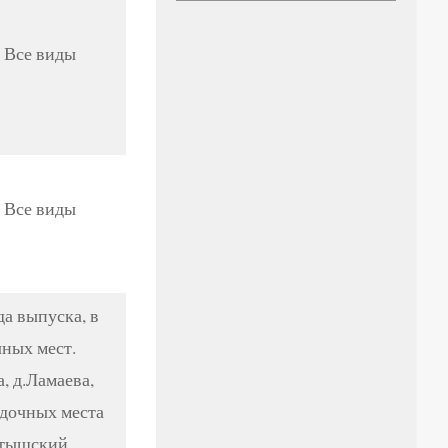
. Все виды
. Все виды
да выпуска, в
чных мест.
, д.Ламаева,
адочных места
ртышский.