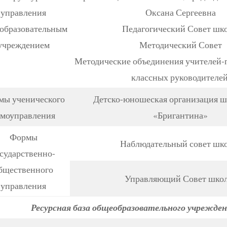
управления
Оксана Сергеевна
образовательным
Педагогический Совет шк
учреждением
Методический Совет
Методические объединения учителей-
классных руководителей
мы ученического
Детско-юношеская организация 
амоуправления
«Бригантина»
Формы
Наблюдательный совет шк
сударственно-
бщественного
Управляющий Совет шко
управления
Ресурсная база общеобразовательного учрежде