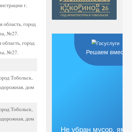
истрации г.
 область, город
ва, №27.
 область, город
ва, №27.
Решаем вместе
ород Тобольск,
одорожная, дом
ород Тобольск,
одорожная, дом
Не убран мусор, яма