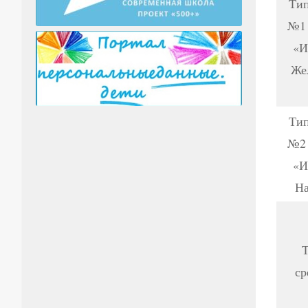
Тип
№1 
«И
Же
Тип
№2 
«И
На
Т
ср