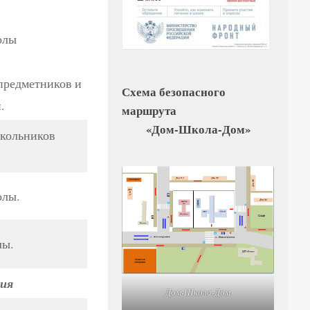
олы
предметников и
Схема безопасного
.
маршрута
«Дом-Школа-Дом»
школьников
олы.
лы.
ния
Дом-Школа-Дом