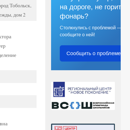
ород Тобольск,
на дороге, не горит
жды, дом 2
фонарь?
Столкнулись с проблемой —
сообщите о ней!
ктора
тер
Сообщить о проблеме
деление
вна