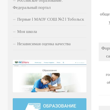
Российское образование.
Федеральный портал
обще
Первые l МАОУ СОШ №2 l Тобольск
Моя школа
Независимая оценка качества
Фор
с
го
о