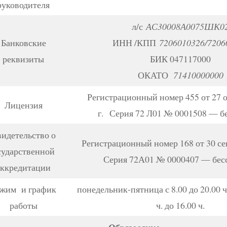
руководителя
л/с
АС30008А0075ШК0
Банковские
ИНН /КПП
7206010326/7206
реквизиты
БИК 047117000
ОКАТО
71410000000
Регистрационный номер 455 от 27 о
Лицензия
г. Серия 72 Л01 № 0001508 — б
идетельство о
Регистрационный номер 168 от 30 сен
сударственной
Серия 72А01 № 0000407 — бесс
аккредитации
жим и график
понедельник-пятница с 8.00 до 20.00 ч.
работы
ч. до 16.00 ч.